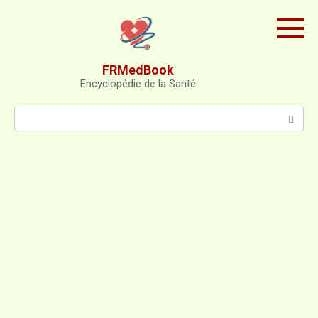
Skip
to
content
FRMedBook
Encyclopédie de la Santé
Search: