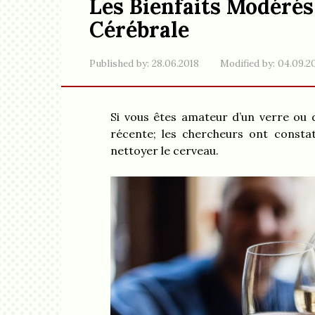
Les Bienfaits Modérés 
Cérébrale
Published by:
28.06.2018
Modified by:
04.09.2
Si vous êtes amateur d’un verre ou d
récente; les chercheurs ont constat
nettoyer le cerveau.