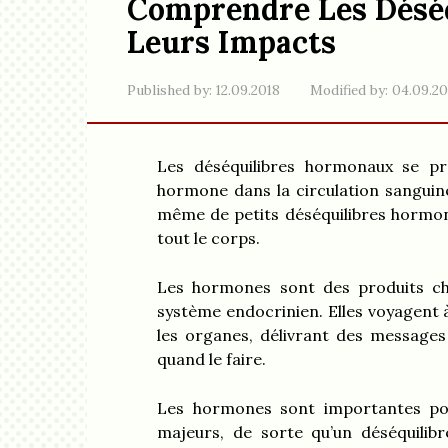
Comprendre Les Désé
Leurs Impacts
Published by:
12.09.2018
Modified by:
04.09.2
Les déséquilibres hormonaux se pr
hormone dans la circulation sanguine
même de petits déséquilibres hormon
tout le corps.
Les hormones sont des produits ch
système endocrinien. Elles voyagent à 
les organes, délivrant des messages 
quand le faire.
Les hormones sont importantes pou
majeurs, de sorte qu’un déséquilib