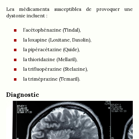
Les médicaments susceptibles de provoquer une
dystonie incluent :
l’acétophénazine (Tindal),
la loxapine (Loxitane, Daxolin),
la pipéracétazine (Quide),
la thioridazine (Mellaril),
la trifluopérazine (Stelazine),
la triméprazine (Temaril).
Diagnostic