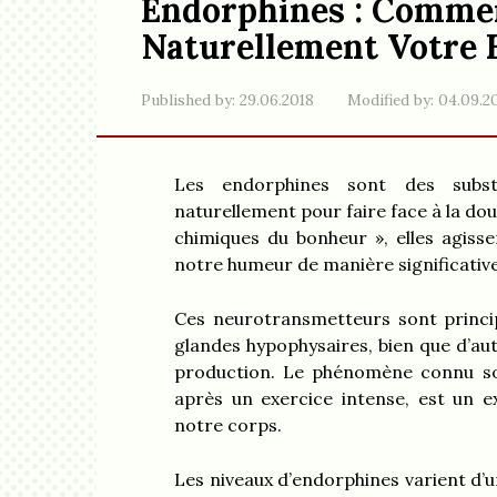
Endorphines : Comme
Naturellement Votre 
Published by:
29.06.2018
Modified by:
04.09.2
Les endorphines sont des subs
naturellement pour faire face à la dou
chimiques du bonheur », elles agis
notre humeur de manière significative
Ces neurotransmetteurs sont princip
glandes hypophysaires, bien que d’au
production. Le phénomène connu sou
après un exercice intense, est un e
notre corps.
Les niveaux d’endorphines varient d’u