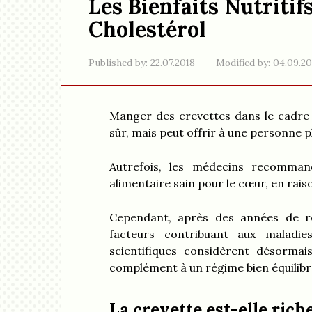
Les Bienfaits Nutritif
Cholestérol
Published by:
22.07.2018
Modified by:
04.09.2
Manger des crevettes dans le cadre 
sûr, mais peut offrir à une personne p
Autrefois, les médecins recommand
alimentaire sain pour le cœur, en rais
Cependant, après des années de r
facteurs contribuant aux maladies
scientifiques considèrent désormai
complément à un régime bien équilibr
La crevette est-elle rich