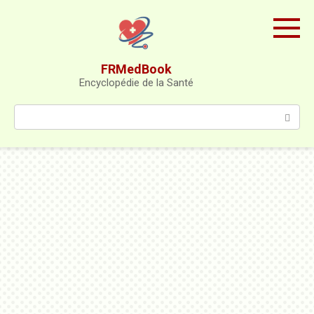
Skip
to
content
FRMedBook
Encyclopédie de la Santé
Search: